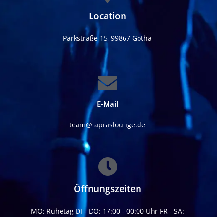
Location
Parkstraße 15, 99867 Gotha
E-Mail
team@tapraslounge.de
Öffnungszeiten
MO: Ruhetag DI - DO: 17:00 - 00:00 Uhr FR - SA: