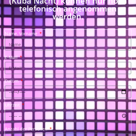
(Kuba Nacht) können nur noch
telefonisch angenommen
werden.
Name, Vorname
E-Mail
Datum
Uhrzeit
Anzahl der Personen